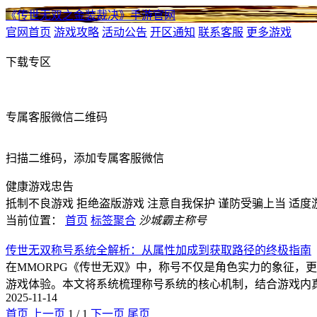
《传世无双之金装裁决》手游官网
官网首页
游戏攻略
活动公告
开区通知
联系客服
更多游戏
下载专区
专属客服微信二维码
扫描二维码，添加专属客服微信
健康游戏忠告
抵制不良游戏
拒绝盗版游戏
注意自我保护
谨防受骗上当
适度
当前位置：
首页
标签聚合
沙城霸主称号
传世无双称号系统全解析：从属性加成到获取路径的终极指南
在MMORPG《传世无双》中，称号不仅是角色实力的象征，
游戏体验。本文将系统梳理称号系统的核心机制，结合游戏内
2025-11-14
首页
上一页
1
/
1
下一页
尾页