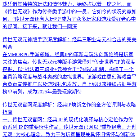
戏凭借其独特的玩法和情怀魅力，始终占据着一席之地。而
《传世无双》作为传奇类手游中的一员，它如今的状况究竟如
何，“传世无双还有人玩吗”成为了众多玩家和游戏爱好者心中
的疑问。接下来，就让我们一同深
传世无双元神版手游深度解析：经典三职业与元神合击的完美
融合
在MMORPG手游领域，经典IP的革新与玩法创新始终是玩家
关注的焦点。传世无双元神版手游凭借对“传奇世界”IP的深度
挖掘，以“战法道三职业+元神合击”为核心机制，构建了一个
兼具策略深度与战斗爽感的虚拟世界。该游戏由思幻游戏盒平
台负责宣传推广以及游戏礼包发放，自上线以来持续占据手游
榜单前列，成为2025年最受玩家期待
传世无双官网深度解析：经典IP焕新之作的全方位评测与攻略
指南
一、传世无双官网：经典 IP 的现代化演绎与核心定位作为传
奇系列 IP 的重要衍生作品，传世无双官网以 “重塑经典，开创
无双” 为核心理念，致力于为玩家呈现兼具怀旧情怀与创新体