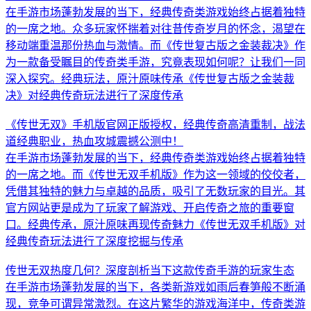
在手游市场蓬勃发展的当下，经典传奇类游戏始终占据着独特
的一席之地。众多玩家怀揣着对往昔传奇岁月的怀念，渴望在
移动端重温那份热血与激情。而《传世复古版之金装裁决》作
为一款备受瞩目的传奇类手游，究竟表现如何呢？让我们一同
深入探究。经典玩法，原汁原味传承《传世复古版之金装裁
决》对经典传奇玩法进行了深度传承
《传世无双》手机版官网正版授权，经典传奇高清重制，战法
道经典职业，热血攻城震撼公测中！
在手游市场蓬勃发展的当下，经典传奇类游戏始终占据着独特
的一席之地。而《传世无双手机版》作为这一领域的佼佼者，
凭借其独特的魅力与卓越的品质，吸引了无数玩家的目光。其
官方网站更是成为了玩家了解游戏、开启传奇之旅的重要窗
口。经典传承，原汁原味再现传奇魅力《传世无双手机版》对
经典传奇玩法进行了深度挖掘与传承
传世无双热度几何？深度剖析当下这款传奇手游的玩家生态
在手游市场蓬勃发展的当下，各类新游戏如雨后春笋般不断涌
现，竞争可谓异常激烈。在这片繁华的游戏海洋中，传奇类游