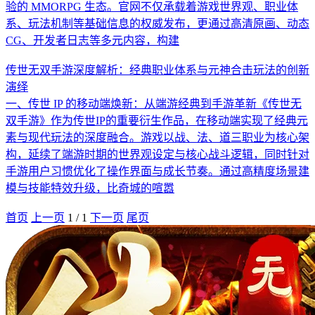
验的 MMORPG 生态。官网不仅承载着游戏世界观、职业体
系、玩法机制等基础信息的权威发布，更通过高清原画、动态
CG、开发者日志等多元内容，构建
传世无双手游深度解析：经典职业体系与元神合击玩法的创新
演绎
一、传世 IP 的移动端焕新：从端游经典到手游革新《传世无
双手游》作为传世IP的重要衍生作品，在移动端实现了经典元
素与现代玩法的深度融合。游戏以战、法、道三职业为核心架
构，延续了端游时期的世界观设定与核心战斗逻辑，同时针对
手游用户习惯优化了操作界面与成长节奏。通过高精度场景建
模与技能特效升级，比奇城的喧嚣
首页
上一页
1
/
1
下一页
尾页