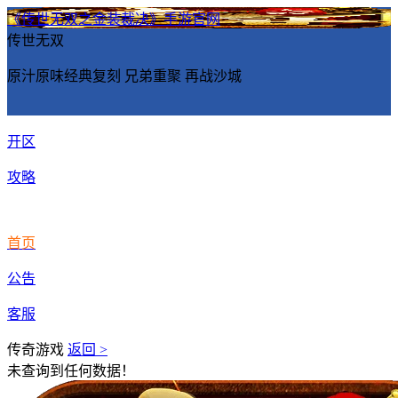
《传世无双之金装裁决》手游官网
传世无双
原汁原味经典复刻 兄弟重聚 再战沙城
开区
攻略
首页
公告
客服
传奇游戏
返回 >
未查询到任何数据！